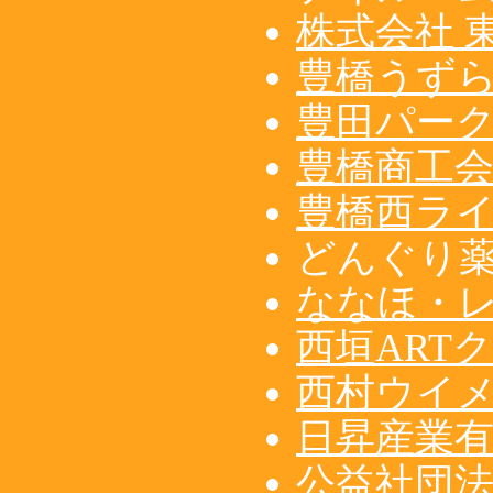
株式会社 
豊橋うず
豊田パー
豊橋商工
豊橋西ラ
どんぐり
ななほ・
西垣ART
西村ウイ
日昇産業
公益社団