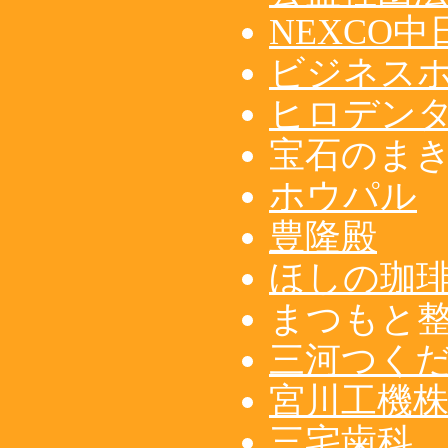
NEXCO中
ビジネス
ヒロデン
宝石のま
ホウパル
豊隆殿
ほしの珈
まつもと
三河つく
宮川工機
三宅歯科