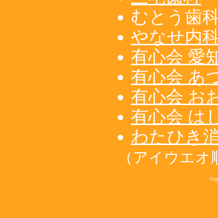
むとう歯
やなせ内
有心会 愛
有心会 あ
有心会 お
有心会 は
わたひき
（アイウエオ
Cop