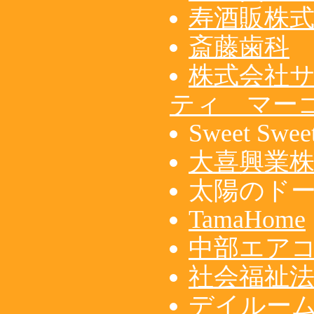
寿酒販株
斎藤歯科
株式会社サ
ティ マー
Sweet Swee
大喜興業
太陽のド
TamaHome
中部エア
社会福祉法
デイルー