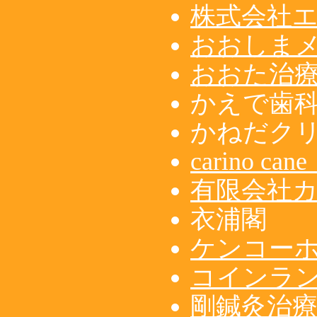
株式会社
おおしま
おおた治
かえで歯
かねだク
carino 
有限会社
衣浦閣
ケンコー
コインラン
剛鍼灸治