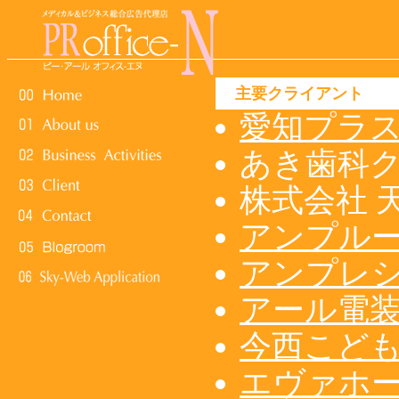
主要クライアント
愛知プラ
あき歯科
株式会社 
アンプル
アンプレ
アール電
今西こど
エヴァホ